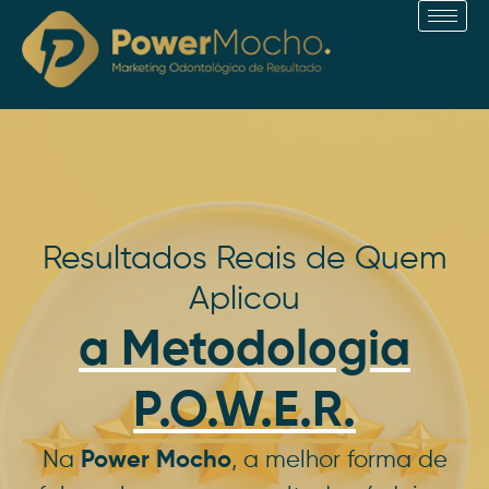
Ir
para
o
conteúdo
Resultados Reais de Quem
Aplicou
a Metodologia
P.O.W.E.R.
Na
Power Mocho
, a melhor forma de