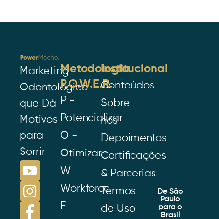
Metodologia
Institucional
Marketing
P.O.W.E.R.
Conteúdos
Odontológico
P -
Sobre
que Dá
Potencializar
Motivos
nós
para
O -
Depoimentos
Sorrir
Otimizar
Certificações
W -
& Parcerias
Workforce
Termos
De São
Paulo
E -
de Uso
para o
Brasil