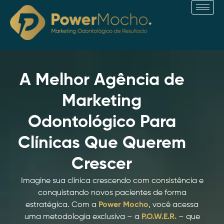
Ir
para
o
conteúdo
A Melhor Agência de
Marketing
Odontológico Para
Clínicas Que Querem
Crescer
Imagine sua clínica crescendo com consistência e
conquistando novos pacientes de forma
estratégica. Com a
Power Mocho
, você acessa
uma metodologia exclusiva – a
P.O.W.E.R.
– que