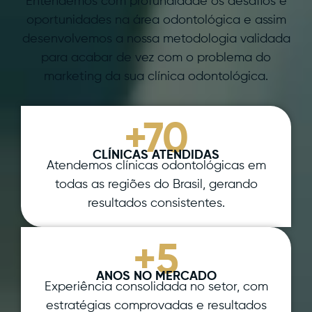
Entendemos com profundidade os desafios e
oportunidades na área odontológica e assim
desenvolvemos a nossa metodologia validada
para acabar de vez com o problema do
marketing da sua clínica odontológica.
+70
CLÍNICAS ATENDIDAS
Atendemos clínicas odontológicas em
todas as regiões do Brasil, gerando
resultados consistentes.
+5
ANOS NO MERCADO
Experiência consolidada no setor, com
estratégias comprovadas e resultados