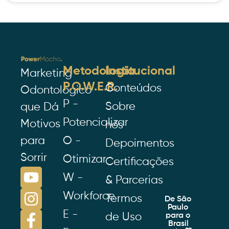
Metodologia
Institucional
Marketing
P.O.W.E.R.
Conteúdos
Odontológico
P -
Sobre
que Dá
Potencializar
Motivos
nós
para
O -
Depoimentos
Sorrir
Otimizar
Certificações
W -
& Parcerias
Workforce
Termos
De São
Paulo
E -
de Uso
para o
Brasil