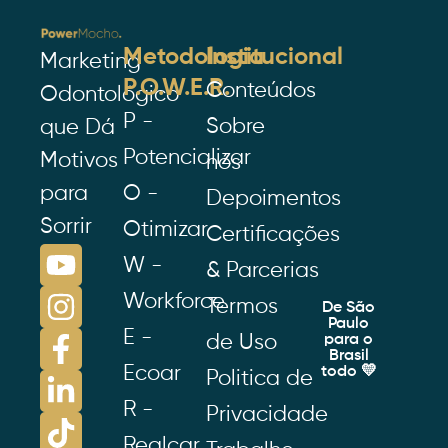
Metodologia
Institucional
Marketing
P.O.W.E.R.
Conteúdos
Odontológico
P -
Sobre
que Dá
Potencializar
Motivos
nós
para
O -
Depoimentos
Sorrir
Otimizar
Certificações
W -
& Parcerias
Workforce
Termos
De São
Paulo
E -
de Uso
para o
Brasil
Ecoar
todo 💛
Politica de
R -
Privacidade
Realçar