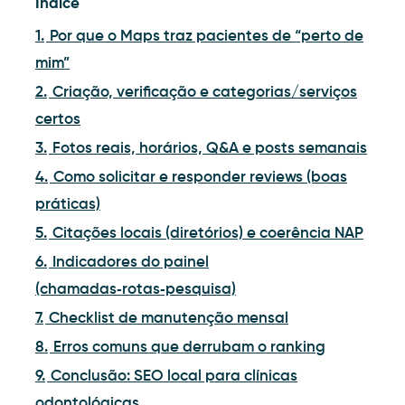
Índice
1.
Por que o Maps traz pacientes de “perto de
mim”
2.
Criação, verificação e categorias/serviços
certos
3.
Fotos reais, horários, Q&A e posts semanais
4.
Como solicitar e responder reviews (boas
práticas)
5.
Citações locais (diretórios) e coerência NAP
6.
Indicadores do painel
(chamadas‑rotas‑pesquisa)
7.
Checklist de manutenção mensal
8.
Erros comuns que derrubam o ranking
9.
Conclusão: SEO local para clínicas
odontológicas