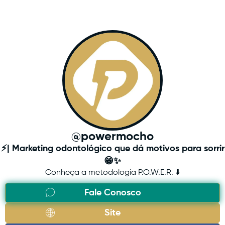
@powermocho
⚡️| Marketing odontológico que dá motivos para sorrir
😁✨
Conheça a metodologia P.O.W.E.R. ⬇️
Fale Conosco
Site